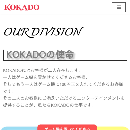
コ
ン
OUR DIVISION
テ
ン
ツ
KOKADOの使命
へ
ス
キ
KOKADOにはお客様が二人存在します。
ッ
一人はゲーム機を置かせてくださるお客様、
プ
そしてもう一人はゲーム機に100円玉を入れてくださるお客様
です。
その二人のお客様にご満足いただけるエンターテインメントを
提供することが、私たちKOKADOの仕事です。