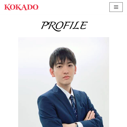
コ
PROFILE
ン
テ
ン
ツ
へ
ス
キ
ッ
プ